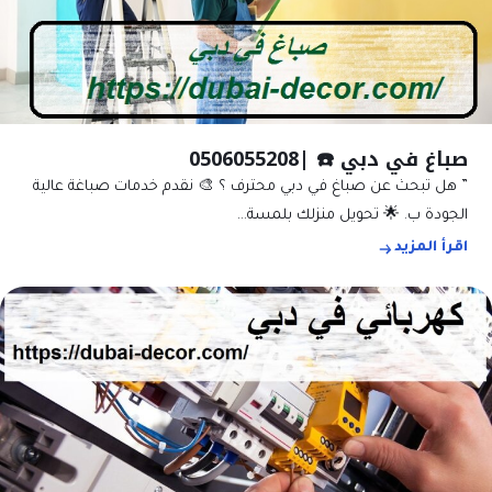
صباغ في دبي ☎️ |0506055208
” هل تبحث عن صباغ في دبي محترف ؟ 🎨 نقدم خدمات صباغة عالية
الجودة ب. 🌟 تحويل منزلك بلمسة…
اقرأ المزيد