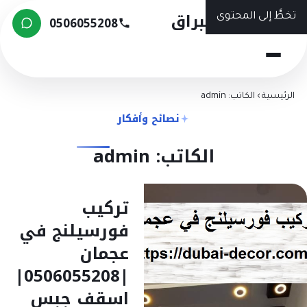
شركة البراق
تخطَّ إلى المحتوى
0506055208
الرئيسية
›
الكاتب: admin
نصائح وأفكار
الكاتب: admin
تركيب
فورسيلنج في
عجمان
|0506055208|
اسقف جبس