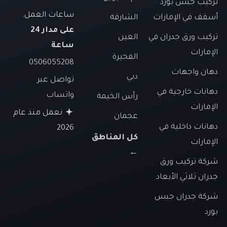
تركيب جبس بورد
ساعات العمل:
أسقف في الإمارات
الشارقة
على مدار 24
تركيب ورق جدران في
العين
ساعة
الإمارات
الفجيرة
0506055208
دهان واجهات
دبي
تواصل عبر
دهانات خارجية في
واتساب
رأس الخيمة
الإمارات
نعمل منذ عام
عجمان
دهانات داخلية في
2026
كل المناطق
الإمارات
←
شركة تركيب ورق
جدران ثلاثي الأبعاد
شركة جدران جبس
بورد