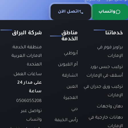
واتساب
اتصل الآن
خدماتنا
مناطق
شركة البراق
الخدمة
براويز فوم في
منطقة الخدمة:
أبوظبي
الإمارات
الامارات العربية
أم القيوين
المتحدة
تركيب جبس بورد
ساعات العمل:
أسقف في الإمارات
الشارقة
على مدار 24
تركيب ورق جدران في
العين
ساعة
الإمارات
الفجيرة
0506055208
دهان واجهات
دبي
تواصل عبر
دهانات خارجية في
واتساب
رأس الخيمة
الإمارات