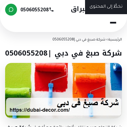
شركة البراق
تخطَّ إلى المحتوى
0506055208
الرئيسية
›
شركة صبغ في دبي |0506055208
شركة صبغ في دبي |0506055208