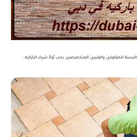
النسبة للمقاولين والفنيين المتخصصين يجب أولاً شراء الباركيه…