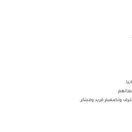
نا.
قعاتهم.
حترف وتصميم فريد ومبتكر.