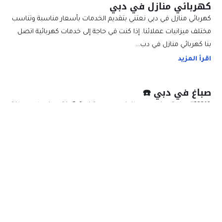
كهربائي منازل في دبي
كهربائي منازل في دبي نعتني بتقديم الخدمات بأسعار مناسبة وتناسب
مختلف ميزانيات عملائنا. إذا كنت في حاجة إلى خدمات كهربائية اتصل
بنا كهربائي منازل في دب…
اقرأ المزيد
صباغ في دبي ☎️
&#8221; هل تبحث عن صباغ في دبي محترف ؟ 🎨 نقدم خدمات صباغة
عالية الجودة ب. 🌟 تحويل منزلك بلمسة فنية! 🏠✨ #صباغ_دبي
&#8221; &#8220;صباغ في…
اقرأ المزيد
صباغ في ام القيوين
صباغ في ام القيوين هو فرد محترف قادر على إجراء عمليات الدهان
والتلوين للمنازل والمباني والمكاتب والمحال التجارية يتخصص الصباغ
في صيانة المباني وتزيينه…