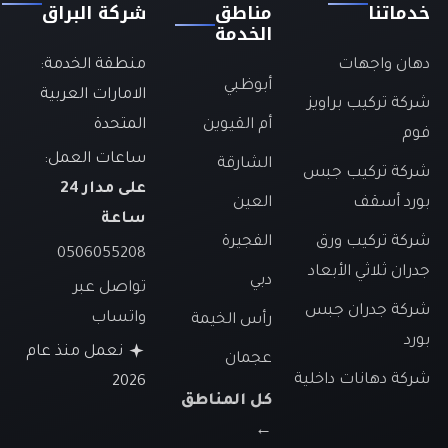
خدماتنا
مناطق
شركة البراق
الخدمة
دهان واجهات
منطقة الخدمة:
أبوظبي
الامارات العربية
شركة تركيب براويز
أم القيوين
المتحدة
فوم
ساعات العمل:
الشارقة
شركة تركيب جبس
على مدار 24
بورد أسقف
العين
ساعة
شركة تركيب ورق
الفجيرة
0506055208
جدران ثلاثي الأبعاد
دبي
تواصل عبر
شركة جدران جبس
واتساب
رأس الخيمة
بورد
نعمل منذ عام
عجمان
شركة دهانات داخلية
2026
كل المناطق
←