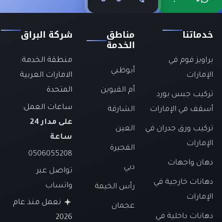
خدماتنا
مناطق
شركة البراق
الخدمة
براويز فوم في
منطقة الخدمة:
أبوظبي
الإمارات
الامارات العربية
أم القيوين
المتحدة
تركيب جبس بورد
ساعات العمل:
أسقف في الإمارات
الشارقة
على مدار 24
تركيب ورق جدران في
العين
ساعة
الإمارات
الفجيرة
0506055208
دهان واجهات
دبي
تواصل عبر
دهانات خارجية في
واتساب
رأس الخيمة
الإمارات
نعمل منذ عام
عجمان
دهانات داخلية في
2026