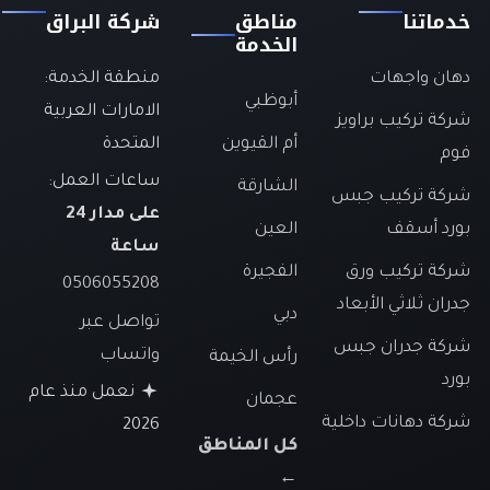
ماتنا
مناطق
شركة البراق
الخدمة
ان واجهات
منطقة الخدمة:
أبوظبي
الامارات العربية
كة تركيب براويز
أم القيوين
المتحدة
م
ساعات العمل:
الشارقة
كة تركيب جبس
على مدار 24
رد أسقف
العين
ساعة
كة تركيب ورق
الفجيرة
0506055208
ران ثلاثي الأبعاد
دبي
تواصل عبر
كة جدران جبس
واتساب
رأس الخيمة
رد
نعمل منذ عام
عجمان
كة دهانات داخلية
2026
كل المناطق
←