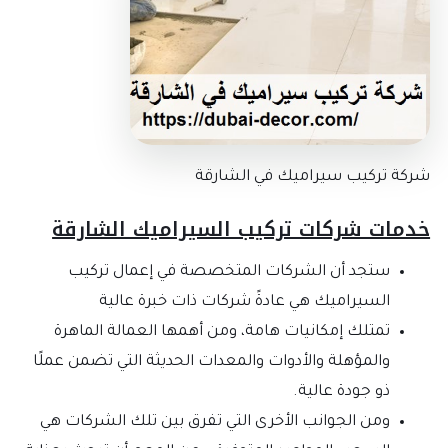
كة تركيب سيراميك في الشارقة
مات شركات ﺗﺮﻛﻴﺐ اﻟﺴﻴﺮاﻣﻴﻚ اﻟﺸﺎرﻗﺔ
ستجد أن الشركات المتخصصة في إعمال تركيب
السيراميك هي عادةً شركات ذات خبرة عالية
تمتلك إمكانيات هامة، ومن أهمها العمالة الماهرة
والمؤهلة والأدوات والمعدات الحديثة التي تضمن عملًا
ذو جودة عالية.
ومن الجوانب الأخرى التي تفرق بين تلك الشركات هي