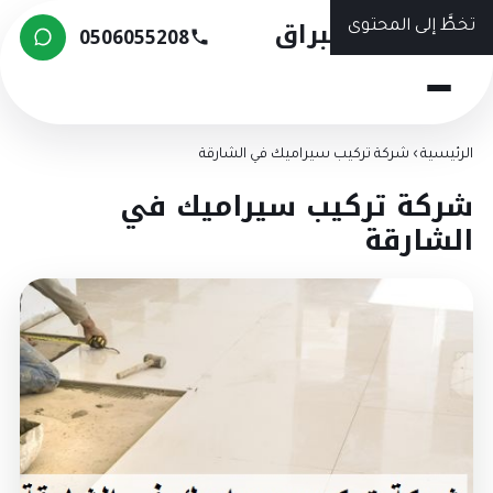
شركة البراق
طَّ إلى المحتوى
0506055208
رئيسية
›
شركة تركيب سيراميك في الشارقة
ركة تركيب سيراميك في
لشارقة