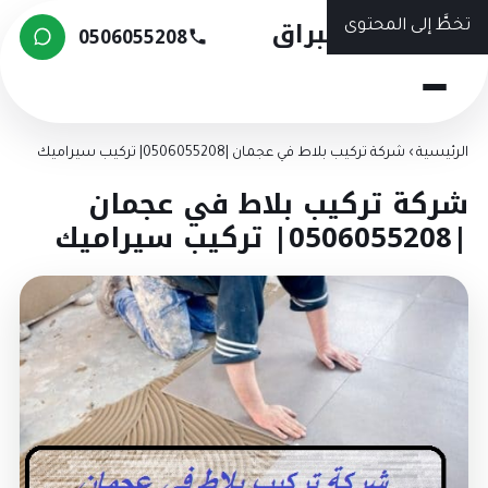
شركة البراق
خطَّ إلى المحتوى
0506055208
لرئيسية
›
شركة تركيب بلاط في عجمان |0506055208| تركيب سيراميك
ركة تركيب بلاط في عجمان
050605520| تركيب سيراميك