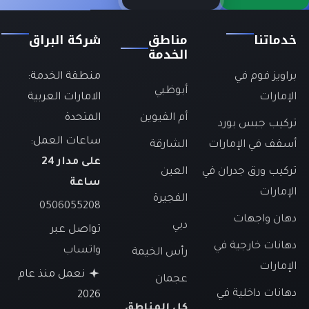
دماتنا
مناطق
شركة البراق
الخدمة
راويز فوم في
منطقة الخدمة:
أبوظبي
لإمارات
الامارات العربية
أم القيوين
المتحدة
ركيب جبس بورد
ساعات العمل:
سقف في الإمارات
الشارقة
على مدار 24
ركيب ورق جدران في
العين
ساعة
لإمارات
الفجيرة
0506055208
هان واجهات
دبي
تواصل عبر
هانات خارجية في
واتساب
رأس الخيمة
لإمارات
نعمل منذ عام
عجمان
هانات داخلية في
2026
كل المناطق