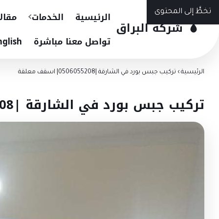
تخطَّ إلى المحتوى
الرئيسية
الخدمات
مقال
شركة البراق
تواصل معنا مباشرة
nglish
الرئيسية
›
تركيب جبس بورد في الشارقة |0506055208| اسقف معلقة
تركيب جبس بورد في الشارقة |0506055208| اسقف معلقة