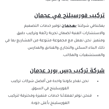
تركيب فورسيلنج في عجمان
يمكننافي شركتنا
بعجمان
توفير خدمات التصميم
والاستشارات الفنية لضمان تجربة رائعة وتركيب دقيق
ومتميز. نحن نعمل مع مجموعة متنوعة من المشاريع بما في
ذلك البناء السكني والتجاري والفنادق والمدارس
والمستشفيات والمكاتب.
ﺷﺮﻛﺔ ﺗﺮﻛﻳب ﺟﺑس ﺑورد ﻋﺟﻣﺎن
نحن نفخر بكوننا واحدة من أفضل شركات تركيب
الفورسلينج في السوق.
فنحن نوفر لعملائنا خدمات متميزة ومحترفة لتركيب
الفورسلينج بأعلى جودة.