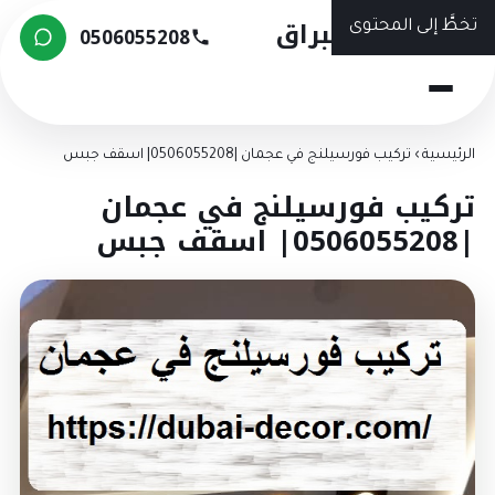
شركة البراق
تخطَّ إلى المحتوى
0506055208
الرئيسية
›
تركيب فورسيلنج في عجمان |0506055208| اسقف جبس
تركيب فورسيلنج في عجمان
|0506055208| اسقف جبس