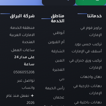
خدماتنا
مناطق
شركة البراق
الخدمة
براويز فوم في
منطقة الخدمة:
أبوظبي
الإمارات
الامارات العربية
أم القيوين
المتحدة
تركيب جبس بورد
ساعات العمل:
أسقف في الإمارات
الشارقة
على مدار 24
تركيب ورق جدران في
العين
ساعة
الإمارات
الفجيرة
0506055208
دهان واجهات
دبي
تواصل عبر
دهانات خارجية في
واتساب
رأس الخيمة
الإمارات
نعمل منذ عام
عجمان
دهانات داخلية في
2026