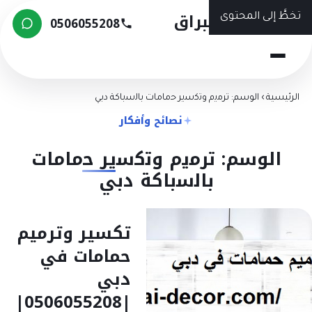
شركة البراق
تخطَّ إلى المحتوى
0506055208
الرئيسية
›
الوسم: ﺗﺮﻣﻳم وﺗﻛﺳﻳﺮ ﺣﻣﺎﻣﺎت ﺑﺎﻟﺳﺑﺎﻛﺔ دﺑﻲ
نصائح وأفكار
الوسم: ﺗﺮﻣﻳم وﺗﻛﺳﻳﺮ ﺣﻣﺎﻣﺎت
ﺑﺎﻟﺳﺑﺎﻛﺔ دﺑﻲ
تكسير وترميم
حمامات في
دبي
|0506055208|