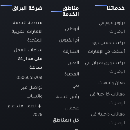
خدماتنا
مناطق
شركة البراق
الخدمة
براويز فوم في
منطقة الخدمة:
أبوظبي
الإمارات
الامارات العربية
أم القيوين
المتحدة
تركيب جبس بورد
ساعات العمل:
أسقف في الإمارات
الشارقة
على مدار 24
تركيب ورق جدران في
العين
ساعة
الإمارات
الفجيرة
0506055208
دهان واجهات
دبي
تواصل عبر
دهانات خارجية في
واتساب
رأس الخيمة
الإمارات
نعمل منذ عام
عجمان
دهانات داخلية في
2026
كل المناطق
الإمارات
←