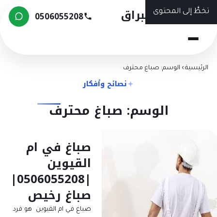
شركة البراق
تخطَّ إلى المحتوى
0506055208
الرئيسية
›
الوسم: صباغ محترف
نصائح وأفكار
الوسم: صباغ محترف
صباغ في ام
القيوين
|0506055208|
صباغ رخيص
صباغ في ام القيوين هو فرد