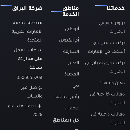
خدماتنا
مناطق
شركة البراق
الخدمة
براويز فوم في
منطقة الخدمة:
أبوظبي
الإمارات
الامارات العربية
أم القيوين
المتحدة
تركيب جبس بورد
ساعات العمل:
أسقف في الإمارات
الشارقة
على مدار 24
تركيب ورق جدران في
العين
ساعة
الإمارات
الفجيرة
0506055208
دهان واجهات
دبي
تواصل عبر
دهانات خارجية في
واتساب
رأس الخيمة
الإمارات
نعمل منذ عام
عجمان
دهانات داخلية في
2026
كل المناطق
الإمارات
←