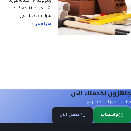
وموثوقة 🛠️، صيانة فورية
💡. نحن هنا للحفاظ على
منزلك ومكتبك في…
اقرأ المزيد
هزون لخدمتك الآن
صل فورًا — رد سريع.
واتساب
اتصل الآن