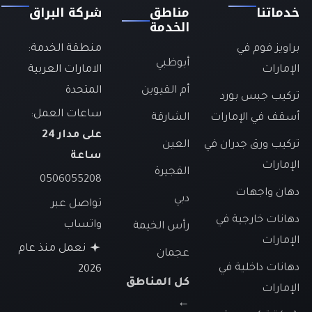
دماتنا
مناطق
شركة البراق
الخدمة
راويز فوم في
منطقة الخدمة:
أبوظبي
لإمارات
الامارات العربية
أم القيوين
المتحدة
ركيب جبس بورد
ساعات العمل:
سقف في الإمارات
الشارقة
على مدار 24
ركيب ورق جدران في
العين
ساعة
لإمارات
الفجيرة
0506055208
هان واجهات
دبي
تواصل عبر
هانات خارجية في
واتساب
رأس الخيمة
لإمارات
نعمل منذ عام
عجمان
هانات داخلية في
2026
كل المناطق
لإمارات
←