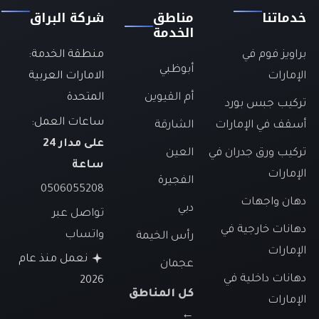
خدماتنا
مناطق
شركة البراق
الخدمة
براويز فوم في
منطقة الخدمة:
أبوظبي
الإمارات
الامارات العربية
أم القيوين
المتحدة
تركيب جبس بورد
ساعات العمل:
أسقف في الإمارات
الشارقة
على مدار 24
تركيب ورق جدران في
العين
ساعة
الإمارات
الفجيرة
0506055208
دهان واجهات
دبي
تواصل عبر
دهانات خارجية في
واتساب
رأس الخيمة
الإمارات
نعمل منذ عام
عجمان
دهانات داخلية في
2026
كل المناطق
الإمارات
←