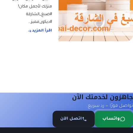
منزلك لأجمل مكان!
#صبغ_الشارقة
#ديكور_مميز…
اقرأ المزيد
جاهزون لخدمتك الآن
تواصل فورًا — رد سريع.
واتساب
اتصل الآن