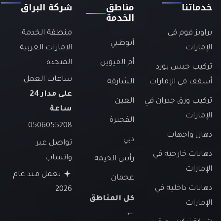
خدماتنا
مناطق
شركة البراق
الخدمة
براويز فوم في
منطقة الخدمة:
أبوظبي
الإمارات
الامارات العربية
أم القيوين
المتحدة
تركيب جبس بورد
ساعات العمل:
أسقف في الإمارات
الشارقة
على مدار 24
تركيب ورق جدران في
العين
ساعة
الإمارات
الفجيرة
0506055208
دهان واجهات
دبي
تواصل عبر
دهانات خارجية في
واتساب
رأس الخيمة
الإمارات
نعمل منذ عام
عجمان
دهانات داخلية في
2026
كل المناطق
الإمارات
←