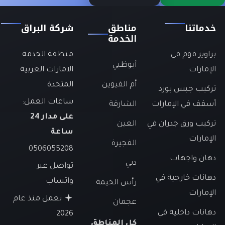
خدماتنا
مناطق
شركة البراق
الخدمة
براويز فوم في
منطقة الخدمة:
أبوظبي
الإمارات
الامارات العربية
أم القيوين
المتحدة
تركيب جبس بورد
ساعات العمل:
أسقف في الإمارات
الشارقة
على مدار 24
تركيب ورق جدران في
العين
ساعة
الإمارات
الفجيرة
0506055208
دهان واجهات
دبي
تواصل عبر
دهانات خارجية في
واتساب
رأس الخيمة
الإمارات
نعمل منذ عام
عجمان
دهانات داخلية في
2026
كل المناطق