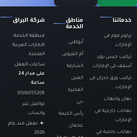
خدماتنا
مناطق
شركة البراق
الخدمة
براويز فوم في
منطقة الخدمة:
أبوظبي
الإمارات
الامارات العربية
أم القيوين
المتحدة
تركيب جبس بورد
ساعات العمل:
أسقف في الإمارات
الشارقة
على مدار 24
تركيب ورق جدران في
العين
ساعة
الإمارات
الفجيرة
0506055208
دهان واجهات
دبي
تواصل عبر
دهانات خارجية في
واتساب
رأس الخيمة
الإمارات
نعمل منذ عام
عجمان
دهانات داخلية في
2026