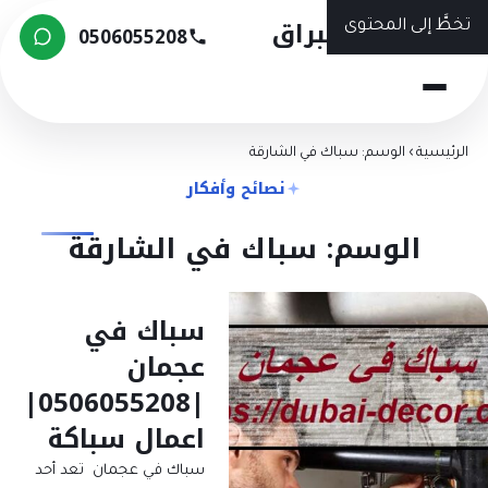
شركة البراق
تخطَّ إلى المحتوى
0506055208
الرئيسية
›
الوسم: سباك في الشارقة
نصائح وأفكار
الوسم: سباك في الشارقة
سباك في
عجمان
|0506055208|
اعمال سباكة
سباك في عجمان تعد أحد