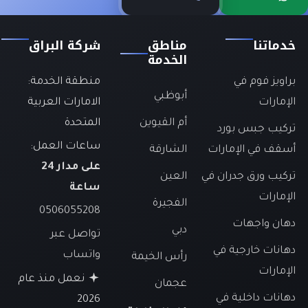
خدماتنا
مناطق
شركة البراق
الخدمة
براويز فوم في
منطقة الخدمة:
أبوظبي
الإمارات
الامارات العربية
أم القيوين
المتحدة
تركيب جبس بورد
ساعات العمل:
أسقف في الإمارات
الشارقة
على مدار 24
تركيب ورق جدران في
العين
ساعة
الإمارات
الفجيرة
0506055208
دهان واجهات
دبي
تواصل عبر
دهانات خارجية في
واتساب
رأس الخيمة
الإمارات
نعمل منذ عام
عجمان
دهانات داخلية في
2026