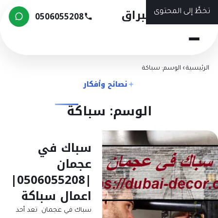
شركة البراق
تخطَّ إلى المحتوى
0506055208
الرئيسية
›
الوسم: سباكة
نصائح وأفكار
الوسم: سباكة
سباك في
عجمان
|0506055208|
اعمال سباكة
سباك في عجمان تعد أحد