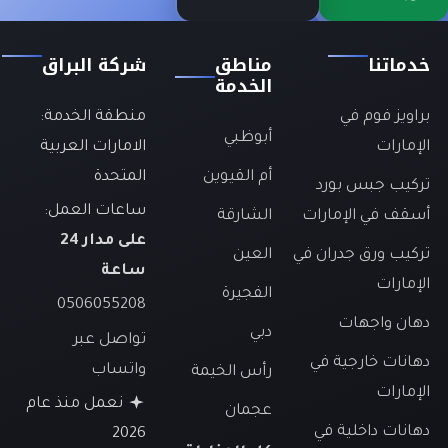
خدماتنا
مناطق
شركة البراق
الخدمة
براويز فوم في
منطقة الخدمة:
أبوظبي
الإمارات
الامارات العربية
أم القيوين
المتحدة
تركيب جبس بورد
ساعات العمل:
أسقف في الإمارات
الشارقة
على مدار 24
تركيب ورق جدران في
العين
ساعة
الإمارات
الفجيرة
0506055208
دهان واجهات
دبي
تواصل عبر
دهانات خارجية في
واتساب
رأس الخيمة
الإمارات
نعمل منذ عام
عجمان
دهانات داخلية في
2026