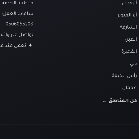
أبوظبي
منطقة الخدمة: ا
ساعات العمل:
ع
أم القيوين
0506055208
الشارقة
تواصل عبر وات
العين
نعمل منذ عام 26
الفجيرة
دبي
رأس الخيمة
عجمان
كل المناطق ←