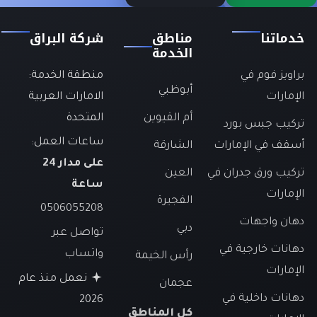
خدماتنا
مناطق
شركة البراق
الخدمة
براويز فوم في
منطقة الخدمة:
أبوظبي
الإمارات
الامارات العربية
أم القيوين
المتحدة
تركيب جبس بورد
ساعات العمل:
أسقف في الإمارات
الشارقة
على مدار 24
تركيب ورق جدران في
العين
ساعة
الإمارات
الفجيرة
0506055208
دهان واجهات
دبي
تواصل عبر
دهانات خارجية في
واتساب
رأس الخيمة
الإمارات
نعمل منذ عام
عجمان
دهانات داخلية في
2026
كل المناطق