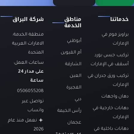
خدماتنا
مناطق
شركة البراق
الخدمة
براويز فوم في
منطقة الخدمة:
أبوظبي
الإمارات
الامارات العربية
أم القيوين
المتحدة
تركيب جبس بورد
ساعات العمل:
أسقف في الإمارات
الشارقة
على مدار 24
تركيب ورق جدران في
العين
ساعة
الإمارات
الفجيرة
0506055208
دهان واجهات
دبي
تواصل عبر
دهانات خارجية في
واتساب
رأس الخيمة
الإمارات
نعمل منذ عام
عجمان
دهانات داخلية في
2026