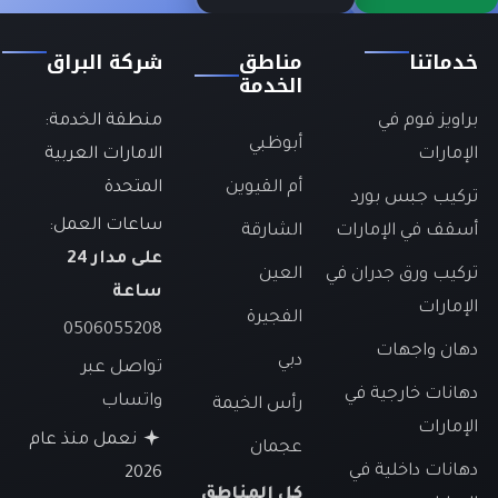
خدماتنا
مناطق
شركة البراق
الخدمة
براويز فوم في
منطقة الخدمة:
أبوظبي
الإمارات
الامارات العربية
أم القيوين
المتحدة
تركيب جبس بورد
ساعات العمل:
أسقف في الإمارات
الشارقة
على مدار 24
تركيب ورق جدران في
العين
ساعة
الإمارات
الفجيرة
0506055208
دهان واجهات
دبي
تواصل عبر
دهانات خارجية في
واتساب
رأس الخيمة
الإمارات
نعمل منذ عام
عجمان
دهانات داخلية في
2026
كل المناطق