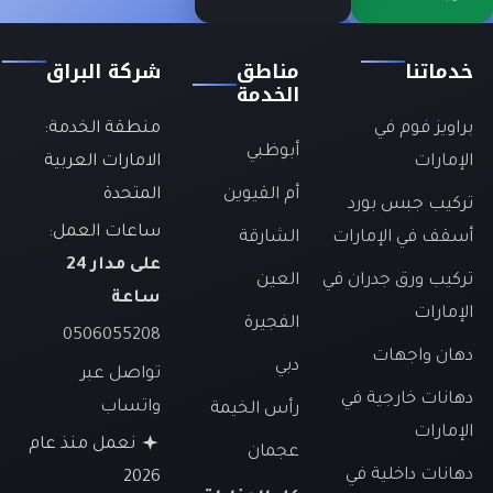
خدماتنا
مناطق
شركة البراق
الخدمة
براويز فوم في
منطقة الخدمة:
أبوظبي
الإمارات
الامارات العربية
أم القيوين
المتحدة
تركيب جبس بورد
ساعات العمل:
أسقف في الإمارات
الشارقة
على مدار 24
تركيب ورق جدران في
العين
ساعة
الإمارات
الفجيرة
0506055208
دهان واجهات
دبي
تواصل عبر
دهانات خارجية في
واتساب
رأس الخيمة
الإمارات
نعمل منذ عام
عجمان
دهانات داخلية في
2026