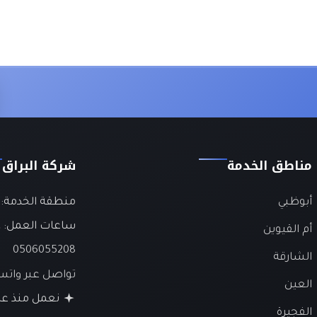
مناطق الخدمة
شركة البراق
أبوظبي
منطقة الخدمة: ا
ساعات العمل:
ع
أم القيوين
0506055208
الشارقة
تواصل عبر وات
العين
نعمل منذ عام 26
الفجيرة