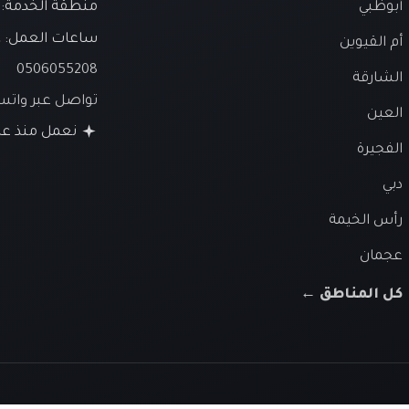
أبوظبي
منطقة الخدمة: ا
ساعات العمل:
ع
أم القيوين
0506055208
الشارقة
تواصل عبر وات
العين
نعمل منذ عام 26
الفجيرة
دبي
رأس الخيمة
عجمان
كل المناطق ←