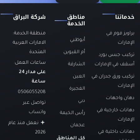
دماتنا
مناطق
شركة البراق
الخدمة
راويز فوم في
منطقة الخدمة:
أبوظبي
لإمارات
الامارات العربية
أم القيوين
المتحدة
ركيب جبس بورد
ساعات العمل:
سقف في الإمارات
الشارقة
على مدار 24
ركيب ورق جدران في
العين
ساعة
لإمارات
الفجيرة
0506055208
هان واجهات
دبي
تواصل عبر
هانات خارجية في
واتساب
رأس الخيمة
لإمارات
نعمل منذ عام
عجمان
هانات داخلية في
2026
كل المناطق