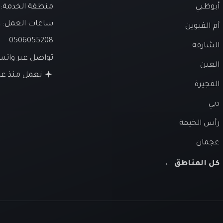
أبوظبي
منطقة الخدمة: ا
ساعات العمل:
ع
أم القيوين
0506055208
الشارقة
تواصل عبر وات
العين
نعمل منذ عام 26
الفجيرة
دبي
رأس الخيمة
عجمان
كل المناطق ←