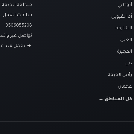
أبوظبي
منطقة الخدمة: ا
ساعات العمل:
ع
أم القيوين
0506055208
الشارقة
تواصل عبر وات
العين
نعمل منذ عام 26
الفجيرة
دبي
رأس الخيمة
عجمان
كل المناطق ←