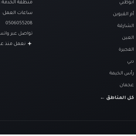
أبوظبي
منطقة الخدمة: ا
ساعات العمل:
ع
أم القيوين
0506055208
الشارقة
تواصل عبر وات
العين
نعمل منذ عام 26
الفجيرة
دبي
رأس الخيمة
عجمان
كل المناطق ←