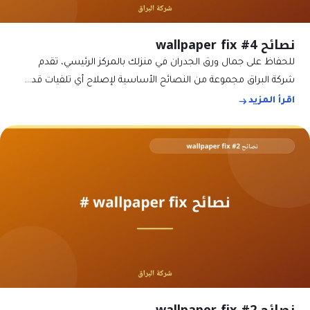
نصائح wallpaper fix #4
للحفاظ على جمال ورق الجدران في منزلك بالمركز الرئيسي، تقدم
شركة البراق مجموعة من النصائح الأساسية لإصلاح أي تلفيات قد…
اقرأ المزيد