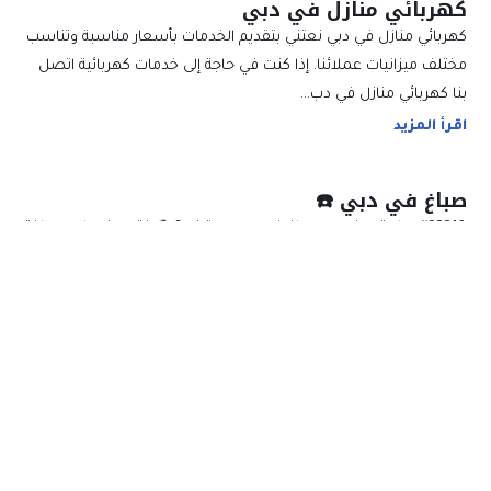
كهربائي منازل في دبي
كهربائي منازل في دبي نعتني بتقديم الخدمات بأسعار مناسبة وتناسب
مختلف ميزانيات عملائنا. إذا كنت في حاجة إلى خدمات كهربائية اتصل
بنا كهربائي منازل في دب…
اقرأ المزيد
صباغ في دبي ☎️
&#8221; هل تبحث عن صباغ في دبي محترف ؟ 🎨 نقدم خدمات صباغة
عالية الجودة ب. 🌟 تحويل منزلك بلمسة فنية! 🏠✨ #صباغ_دبي
&#8221; &#8220;صباغ في…
اقرأ المزيد
صباغ في ام القيوين
صباغ في ام القيوين هو فرد محترف قادر على إجراء عمليات الدهان
والتلوين للمنازل والمباني والمكاتب والمحال التجارية يتخصص الصباغ
في صيانة المباني وتزيينه…