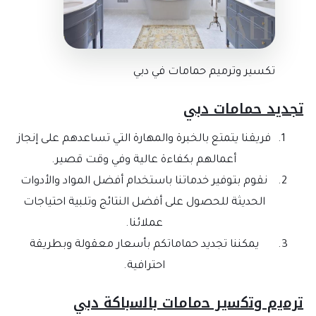
تكسير وترميم حمامات في دبي
تجديد حمامات دبي
فريقنا يتمتع بالخبرة والمهارة التي تساعدهم على إنجاز
أعمالهم بكفاءة عالية وفي وقت قصير.
نقوم بتوفير خدماتنا باستخدام أفضل المواد والأدوات
الحديثة للحصول على أفضل النتائج وتلبية احتياجات
عملائنا.
يمكننا تجديد حماماتكم بأسعار معقولة وبطريقة
احترافية.
ﺗﺮﻣﻳم وﺗﻛﺳﻳﺮ ﺣﻣﺎﻣﺎت ﺑﺎﻟﺳﺑﺎﻛﺔ دﺑﻲ