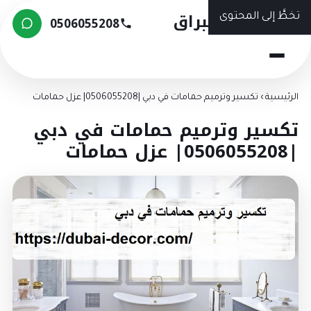
شركة البراق
تخطَّ إلى المحتوى
0506055208
الرئيسية
›
تكسير وترميم حمامات في دبي |0506055208| عزل حمامات
تكسير وترميم حمامات في دبي
|0506055208| عزل حمامات