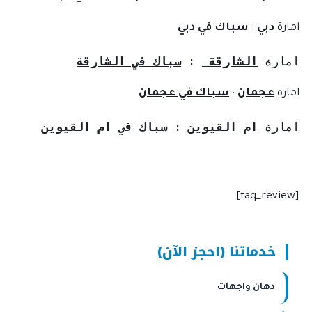
امارة
دبي
:
سباك في دبي
امارة 
الشارقة 
: 
سباك في الشارقة
امارة
عجمان
:
سباك في عجمان
امارة 
ام القيوين
 : 
سباك في ام القيوين
[taq_review]
خدماتنا (احجز الآن)
دهان واجهات