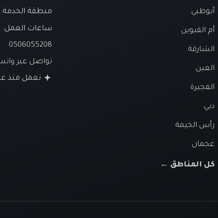
أبوظبي
منطقة الخدمة: ا
ساعات العمل:
ع
أم القيوين
0506055208
الشارقة
تواصل عبر وات
العين
نعمل منذ عام 26
الفجيرة
دبي
رأس الخيمة
عجمان
كل المناطق ←