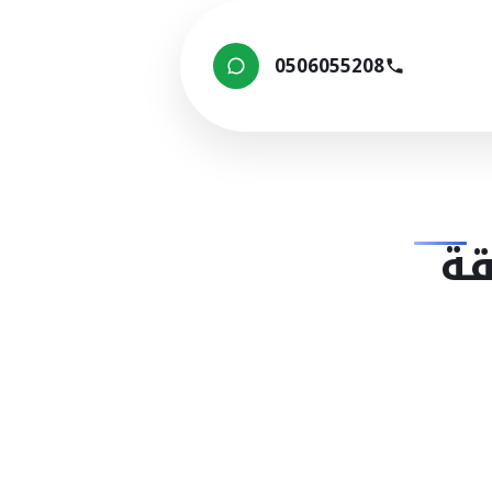
0506055208
قة