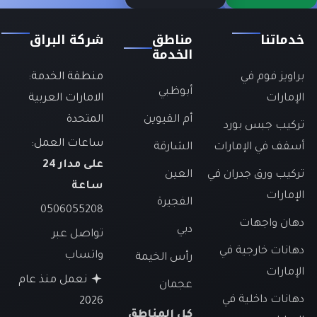
خدماتنا
مناطق
شركة البراق
الخدمة
براويز فوم في
منطقة الخدمة:
أبوظبي
الإمارات
الامارات العربية
أم القيوين
المتحدة
تركيب جبس بورد
ساعات العمل:
أسقف في الإمارات
الشارقة
على مدار 24
تركيب ورق جدران في
العين
ساعة
الإمارات
الفجيرة
0506055208
دهان واجهات
دبي
تواصل عبر
دهانات خارجية في
واتساب
رأس الخيمة
الإمارات
نعمل منذ عام
عجمان
دهانات داخلية في
2026
كل المناطق