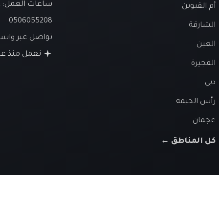
ساعات العمل:
ع
أم القيوين
0506055208
الشارقة
تواصل عبر وات
العين
نعمل منذ عام 26
الفجيرة
دبي
رأس الخيمة
عجمان
كل المناطق ←