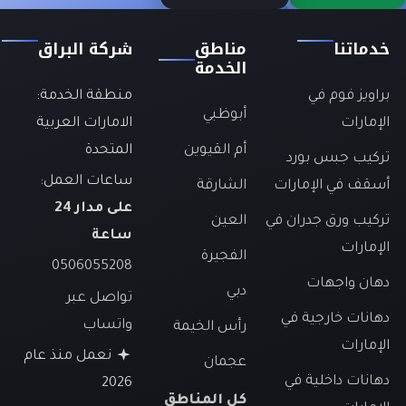
خدماتنا
مناطق
شركة البراق
الخدمة
براويز فوم في
منطقة الخدمة:
أبوظبي
الإمارات
الامارات العربية
أم القيوين
المتحدة
تركيب جبس بورد
ساعات العمل:
أسقف في الإمارات
الشارقة
على مدار 24
تركيب ورق جدران في
العين
ساعة
الإمارات
الفجيرة
0506055208
دهان واجهات
دبي
تواصل عبر
دهانات خارجية في
واتساب
رأس الخيمة
الإمارات
نعمل منذ عام
عجمان
دهانات داخلية في
2026
كل المناطق