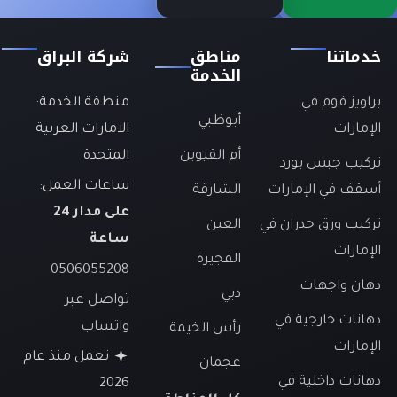
خدماتنا
مناطق
شركة البراق
الخدمة
براويز فوم في
منطقة الخدمة:
أبوظبي
الإمارات
الامارات العربية
أم القيوين
المتحدة
تركيب جبس بورد
ساعات العمل:
أسقف في الإمارات
الشارقة
على مدار 24
تركيب ورق جدران في
العين
ساعة
الإمارات
الفجيرة
0506055208
دهان واجهات
دبي
تواصل عبر
دهانات خارجية في
واتساب
رأس الخيمة
الإمارات
نعمل منذ عام
عجمان
دهانات داخلية في
2026