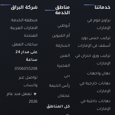
خدماتنا
مناطق
شركة البراق
الخدمة
براويز فوم في
منطقة الخدمة:
أبوظبي
الإمارات
الامارات العربية
أم القيوين
المتحدة
تركيب جبس بورد
ساعات العمل:
أسقف في الإمارات
الشارقة
على مدار 24
تركيب ورق جدران في
العين
ساعة
الإمارات
الفجيرة
0506055208
دهان واجهات
دبي
تواصل عبر
دهانات خارجية في
واتساب
رأس الخيمة
الإمارات
نعمل منذ عام
عجمان
دهانات داخلية في
2026
كل المناطق
الإمارات
←