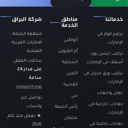
خدماتنا
مناطق
شركة البراق
الخدمة
براويز فوم في
منطقة الخدمة:
أبوظبي
الإمارات
الامارات العربية
أم القيوين
المتحدة
تركيب جبس بورد
ساعات العمل:
أسقف في الإمارات
الشارقة
على مدار 24
تركيب ورق جدران في
العين
ساعة
الإمارات
الفجيرة
0506055208
دهان واجهات
دبي
تواصل عبر
دهانات خارجية في
واتساب
رأس الخيمة
الإمارات
نعمل منذ عام
عجمان
دهانات داخلية في
2026