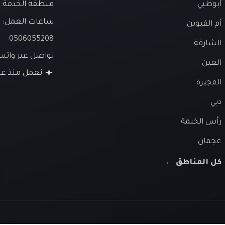
أبوظبي
منطقة الخدمة: ا
ساعات العمل:
ع
أم القيوين
0506055208
الشارقة
تواصل عبر وات
العين
نعمل منذ عام 26
الفجيرة
دبي
رأس الخيمة
عجمان
كل المناطق ←