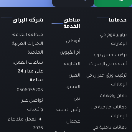
خدماتنا
مناطق
شركة البراق
الخدمة
براويز فوم في
منطقة الخدمة:
أبوظبي
الإمارات
الامارات العربية
أم القيوين
المتحدة
تركيب جبس بورد
ساعات العمل:
أسقف في الإمارات
الشارقة
على مدار 24
تركيب ورق جدران في
العين
ساعة
الإمارات
الفجيرة
0506055208
دهان واجهات
دبي
تواصل عبر
دهانات خارجية في
واتساب
رأس الخيمة
الإمارات
نعمل منذ عام
عجمان
دهانات داخلية في
2026